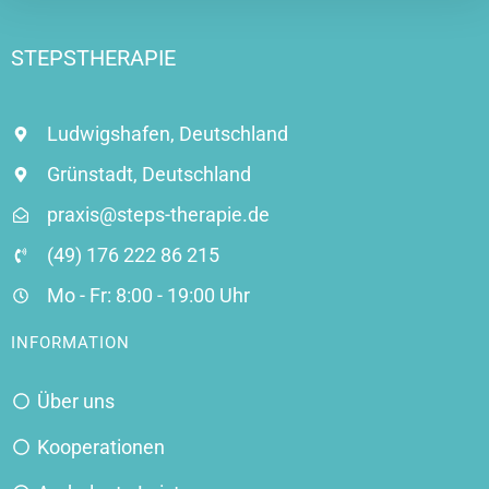
h
r
i
STEPSTHERAPIE
c
h
t
Ludwigshafen, Deutschland
Grünstadt, Deutschland
praxis@steps-therapie.de
(49) 176 222 86 215
Mo - Fr: 8:00 - 19:00 Uhr
INFORMATION
Über uns
Kooperationen