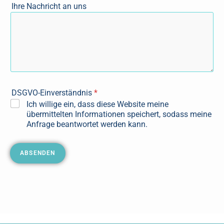
Ihre Nachricht an uns
a
d
r
e
s
s
e
E
-
DSGVO-Einverständnis
*
M
a
Ich willige ein, dass diese Website meine
i
übermittelten Informationen speichert, sodass meine
l
Anfrage beantwortet werden kann.
a
d
r
ABSENDEN
e
s
s
e
N
a
c